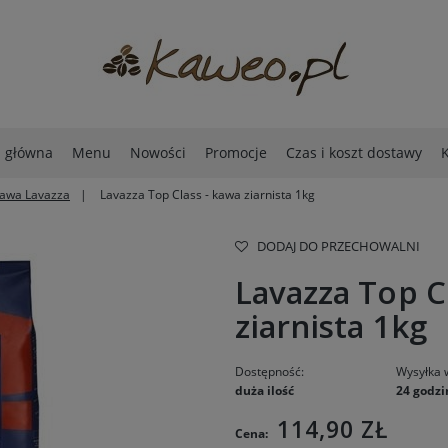
a główna
Menu
Nowości
Promocje
Czas i koszt dostawy
K
awa Lavazza
Lavazza Top Class - kawa ziarnista 1kg
DODAJ DO PRZECHOWALNI
Lavazza Top C
ziarnista 1kg
Dostępność:
Wysyłka 
duża ilość
24 godzi
114,90 ZŁ
Cena: