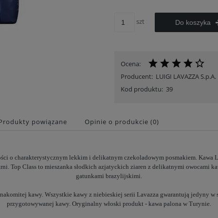
szt
Do koszyka
Ocena:
Producent:
LUIGI LAVAZZA S.p.A.
Kod produktu:
39
Produkty powiązane
Opinie o produkcie (0)
ości o charakterystycznym lekkim i delikatnym czekoladowym posmakiem.
Kawa L
i. Top Class to mieszanka słodkich azjatyckich ziaren z delikatnymi owocami 
gatunkami brazylijskimi.
akomitej kawy. Wszystkie kawy z niebieskiej serii Lavazza gwarantują jedyny w 
przygotowywanej kawy.
Oryginalny włoski produkt - kawa palona w Turynie.