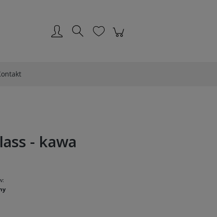
Zarejestruj się
Zaloguj się
ontakt
lass - kawa
w:
ny