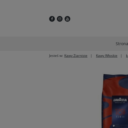
Stron
Jesteś w:
Kawy Ziarniste
Kawy Włoskie
k