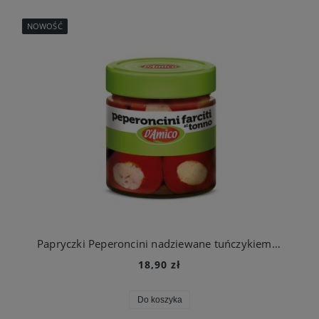
NOWOŚĆ
Papryczki Peperoncini nadziewane tuńczykiem D'amico g słoik
18,90 zł
Do koszyka